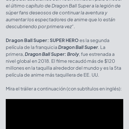
el último capítulo de Dragon Ball Super a la legión de
súper fans deseosos de continuar la aventura y
aumentar los espectadores de anime que lo están
descubriendo por primera vez
”.
Dragon Ball Super: SUPER HERO
es la segunda
película de la franquicia
Dragon Ball Super
. La
primera,
Dragon Ball Super: Broly
, fue estrenada a
nivel global en 2018. El filme recaudó más de $120
millones en la taquilla alrededor del mundo y es la 5ta
película de anime más taquillera de EE. UU.
Mira el tráiler a continuación (con subtítulos en inglés):