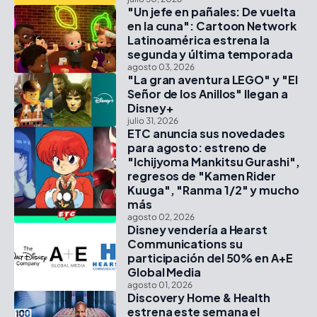
"Un jefe en pañales: De vuelta
en la cuna": Cartoon Network
Latinoamérica estrena la
segunda y última temporada
agosto 03, 2026
"La gran aventura LEGO" y "El
Señor de los Anillos" llegan a
Disney+
julio 31, 2026
ETC anuncia sus novedades
para agosto: estreno de
"Ichijyoma Mankitsu Gurashi",
regresos de "Kamen Rider
Kuuga", "Ranma 1/2" y mucho
más
agosto 02, 2026
Disney vendería a Hearst
Communications su
participación del 50% en A+E
Global Media
agosto 01, 2026
Discovery Home & Health
estrena este semana el