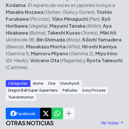
Kodama
. El reparto de voces en japonés incluye a
Masako Nozawa
(
Gohan
,
Goku
y
Goten
),
Toshio
Furukawa
(
Piccolo
),
Yūko Minaguchi
(
Pan
),
Ryō
Horikawa
(
Vegeta
),
Mayumi Tanaka
(
Krillin
),
Aya
Hisakawa
(
Bulma
),
Takeshi Kusao
(
Trunks
),
Miki Itō
(
Androide 18
),
Bin Shimada
(
Broly
),
Kōichi Yamadera
(
Beerus
),
Masakazu Morita
(
Whis
),
Hiroshi Kamiya
(
Gamma 1
),
Mamoru Miyano
(
Gamma 2
),
Miyu Irino
(
Dr. Hedo
),
Volcano Ota
(
Magenta
) y
Ryota Takeuchi
(
Carmine
).
Categorías:
Anime
Cine
Crunchyroll
Dragon Ball Super: Super Hero
Películas
Sony Pictures
Toei Animation
Facebook
OTRAS NOTICIAS
Ver todas