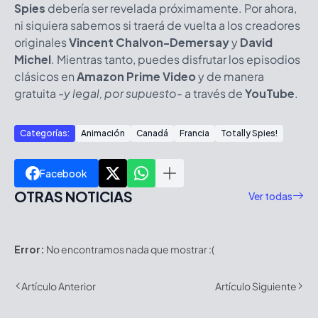
Spies
debería ser revelada próximamente. Por ahora,
ni siquiera sabemos si traerá de vuelta a los creadores
originales
Vincent Chalvon-Demersay
y
David
Michel
. Mientras tanto, puedes disfrutar los episodios
clásicos en
Amazon Prime Video
y de manera
gratuita
-y legal, por supuesto-
a través de
YouTube
.
Categorías:
Animación
Canadá
Francia
Totally Spies!
Facebook
OTRAS NOTICIAS
Ver todas
Error:
No encontramos nada que mostrar :(
Artículo Anterior
Artículo Siguiente