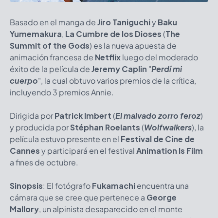
Basado en el manga de
Jiro Taniguchi
y
Baku
Yumemakura
,
La Cumbre de los Dioses
(
The
Summit of the Gods
)
es la nueva apuesta de
animación francesa de
Netflix
luego del moderado
éxito de la película de
Jeremy Caplin
"
Perdí mi
cuerpo
", la cual obtuvo varios premios de la crítica,
incluyendo 3 premios Annie.
Dirigida por
Patrick Imbert
(
El malvado zorro feroz
)
y producida por
Stéphan Roelants
(
Wolfwalkers
), la
película estuvo presente en el
Festival de Cine de
Cannes
y participará en el festival
Animation Is Film
a fines de octubre.
Sinopsis
: El fotógrafo
Fukamachi
encuentra una
cámara que se cree que pertenece a
George
Mallory
, un alpinista desaparecido en el monte