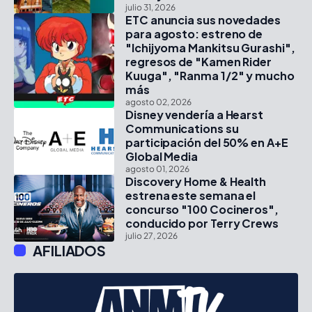
julio 31, 2026
ETC anuncia sus novedades
para agosto: estreno de
"Ichijyoma Mankitsu Gurashi",
regresos de "Kamen Rider
Kuuga", "Ranma 1/2" y mucho
más
agosto 02, 2026
Disney vendería a Hearst
Communications su
participación del 50% en A+E
Global Media
agosto 01, 2026
Discovery Home & Health
estrena este semana el
concurso "100 Cocineros",
conducido por Terry Crews
julio 27, 2026
AFILIADOS