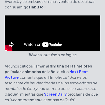
Everest, y se embarca en una aventura de escalada
con su amigo
Habu Joji
.
Tráiler subtitulado en inglés
Algunos críticos llaman al film
una de las mejores
películas animadas del año
, el sitio
Next Best
Picture
comenta que el film ofrece "
Una visión
fascinante de las identidades de los escaladores de
montaña de élite y nos permite echar un vistazo a su
psique
", mientras que
ScreenDaily
proclama de que
es "
una sorprendente hermosa película
".