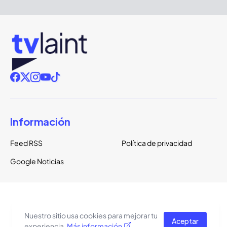
Información
Feed RSS
Política de privacidad
Google Noticias
Copyright ©
2026
TVLaint
Todos los derechos reservados.
Nuestro sitio usa cookies para mejorar tu
Aceptar
El tema del sitio está basado en una plantilla de
Pro Blogger
experiencia.
Más información