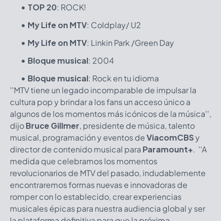
TOP 20
: ROCK!
My Life on MTV
: Coldplay/ U2
My Life on MTV
: Linkin Park /Green Day
Bloque musical
: 2004
Bloque musical
: Rock en tu idioma
''MTV tiene un legado incomparable de impulsar la
cultura pop y brindar a los fans un acceso único a
algunos de los momentos más icónicos de la música'',
dijo
Bruce Gillmer
, presidente de música, talento
musical, programación y eventos de
ViacomCBS
y
director de contenido musical para
Paramount+
. ''A
medida que celebramos los momentos
revolucionarios de MTV del pasado, indudablemente
encontraremos formas nuevas e innovadoras de
romper con lo establecido, crear experiencias
musicales épicas para nuestra audiencia global y ser
la plataforma definitiva para que la próxima