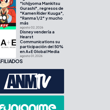
"Ichijyoma Mankitsu
Gurashi", regresos de
"Kamen Rider Kuuga",
"Ranma 1/2" y mucho
más
agosto 02, 2026
Disney vendería a
Hearst
Communications su
participación del 50%
en A+E Global Media
agosto 01, 2026
FILIADOS