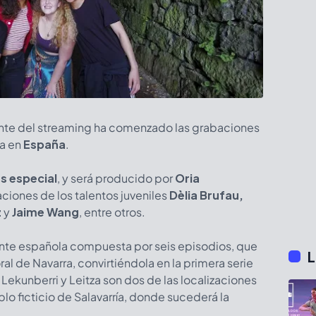
ante del streaming ha comenzado las grabaciones
za en
España
.
es especial
, y será producido por
Oria
aciones de los talentos juveniles
Dèlia Brufau,
z
y
Jaime Wang
, entre otros.
nte española compuesta por seis episodios, que
L
l de Navarra, convirtiéndola en la primera serie
Lekunberri y Leitza son dos de las localizaciones
lo ficticio de Salavarría, donde sucederá la