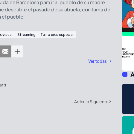
vida en Barcelona para ir al pueblo de su madre
ue descubre el pasado de su abuela, con fama de
n el pueblo.
iovisual
Streaming
Tú no eres especial
Ver todas
A
 :(
Artículo Siguiente