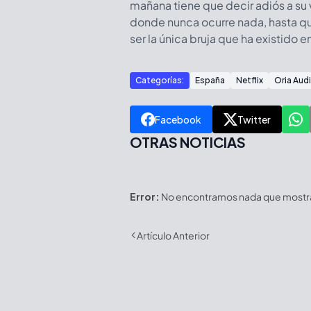
mañana tiene que decir adiós a su 
donde nunca ocurre nada, hasta q
ser la única bruja que ha existido e
Categorías:
España
Netflix
Oria Aud
Facebook
Twitter
OTRAS NOTICIAS
Error:
No encontramos nada que mostrar
Artículo Anterior