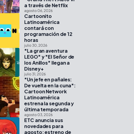
a través de Netflix
agosto 06, 2026
Cartoonito
Latinoamérica
contará con
programación de 12
horas
julio 30, 2026
"La gran aventura
LEGO" y "El Señor de
los Anillos" llegan a
Disney+
julio 31, 2026
"Un jefe en pañales:
De vuelta en la cuna":
Cartoon Network
Latinoamérica
estrena la segunda y
última temporada
agosto 03, 2026
ETC anuncia sus
novedades para
agosto: estreno de