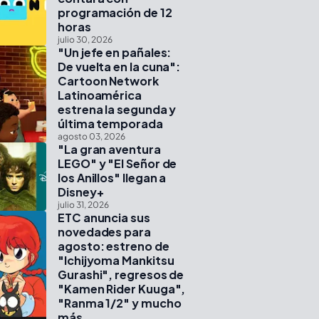
programación de 12
horas
julio 30, 2026
"Un jefe en pañales:
De vuelta en la cuna":
Cartoon Network
Latinoamérica
estrena la segunda y
última temporada
agosto 03, 2026
"La gran aventura
LEGO" y "El Señor de
los Anillos" llegan a
Disney+
julio 31, 2026
ETC anuncia sus
novedades para
agosto: estreno de
"Ichijyoma Mankitsu
Gurashi", regresos de
"Kamen Rider Kuuga",
"Ranma 1/2" y mucho
más