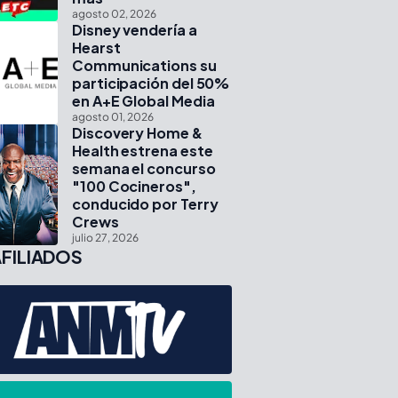
agosto 02, 2026
Disney vendería a
Hearst
Communications su
participación del 50%
en A+E Global Media
agosto 01, 2026
Discovery Home &
Health estrena este
semana el concurso
"100 Cocineros",
conducido por Terry
Crews
julio 27, 2026
FILIADOS