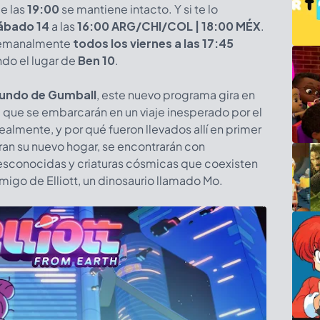
de las
19:00
se mantiene intacto. Y si te lo
ábado 14
a las
16:00 ARG/CHI/COL | 18:00 MÉX
.
 semanalmente
todos los viernes a las 17:45
ndo el lugar de
Ben 10
.
 Mundo de Gumball
, este nuevo programa gira en
ie, que se embarcarán en un viaje inesperado por el
realmente, y por qué fueron llevados allí en primer
oran su nuevo hogar, se encontrarán con
desconocidas y criaturas cósmicas que coexisten
migo de Elliott, un dinosaurio llamado Mo.