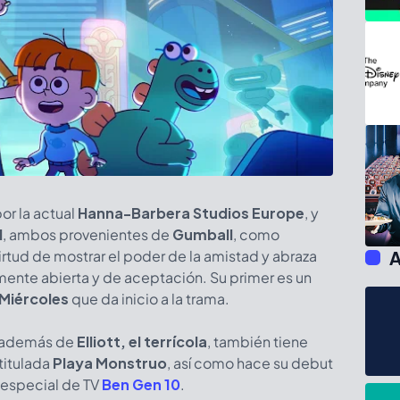
or la actual
Hanna-Barbera Studios Europe
, y
l
, ambos provenientes de
Gumball
, como
A
irtud de mostrar el poder de la amistad y abraza
 mente abierta y de aceptación. Su primer es un
Miércoles
que da inicio a la trama.
 además de
Elliott, el terrícola
, también tiene
 titulada
Playa Monstruo
, así como hace su debut
l especial de TV
Ben Gen 10
.