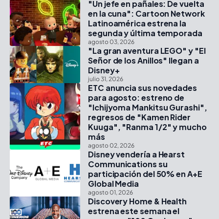
"Un jefe en pañales: De vuelta
en la cuna": Cartoon Network
Latinoamérica estrena la
segunda y última temporada
agosto 03, 2026
"La gran aventura LEGO" y "El
Señor de los Anillos" llegan a
Disney+
julio 31, 2026
ETC anuncia sus novedades
para agosto: estreno de
"Ichijyoma Mankitsu Gurashi",
regresos de "Kamen Rider
Kuuga", "Ranma 1/2" y mucho
más
agosto 02, 2026
Disney vendería a Hearst
Communications su
participación del 50% en A+E
Global Media
agosto 01, 2026
Discovery Home & Health
estrena este semana el