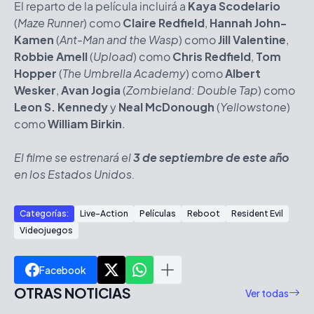
El reparto de la película incluirá a
Kaya Scodelario
(
Maze Runner
) como
Claire Redfield
,
Hannah John-
Kamen
(
Ant-Man and the Wasp
) como
Jill Valentine
,
Robbie Amell
(
Upload
) como
Chris Redfield
,
Tom
Hopper
(
The Umbrella Academy
) como
Albert
Wesker
,
Avan Jogia
(
Zombieland: Double Tap
) como
Leon S. Kennedy
y
Neal McDonough
(
Yellowstone
)
como
William Birkin
.
El filme se estrenará el
3 de septiembre de este año
en los Estados Unidos.
Categorías:
Live-Action
Películas
Reboot
Resident Evil
Videojuegos
Facebook
OTRAS NOTICIAS
Ver todas