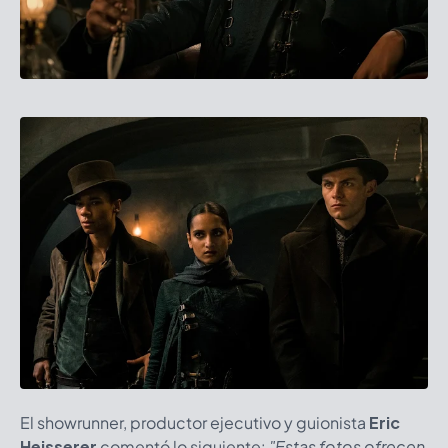
El showrunner, productor ejecutivo y guionista
Eric
Heisserer
comentó lo siguiente:
"Estas fotos ofrecen