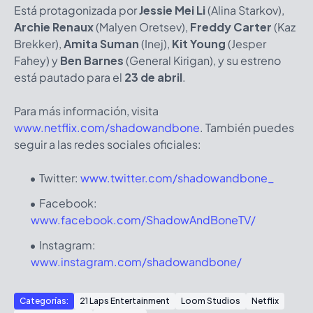
Está protagonizada por
Jessie Mei Li
(Alina Starkov),
Archie Renaux
(Malyen Oretsev),
Freddy Carter
(Kaz
Brekker),
Amita Suman
(Inej),
Kit Young
(Jesper
Fahey) y
Ben Barnes
(General Kirigan), y su estreno
está pautado para el
23 de abril
.
Para más información, visita
www.netflix.com/shadowandbone
. También puedes
seguir a las redes sociales oficiales:
Twitter:
www.twitter.com/shadowandbone_
Facebook:
www.facebook.com/ShadowAndBoneTV/
Instagram:
www.instagram.com/shadowandbone/
Categorías:
21 Laps Entertainment
Loom Studios
Netflix