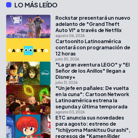
LO MÁS LEÍDO
Rockstar presentará un nuevo
adelanto de "Grand Theft
Auto VI" a través de Netflix
agosto 06, 2026
Cartoonito Latinoamérica
contará con programación de
12 horas
julio 30, 2026
"La gran aventura LEGO" y "El
Señor de los Anillos" llegan a
Disney+
julio 31, 2026
"Un jefe en pañales: De vuelta
en la cuna": Cartoon Network
Latinoamérica estrena la
segunda y última temporada
agosto 03, 2026
ETC anuncia sus novedades
para agosto: estreno de
"Ichijyoma Mankitsu Gurashi",
regresos de "Kamen Rider